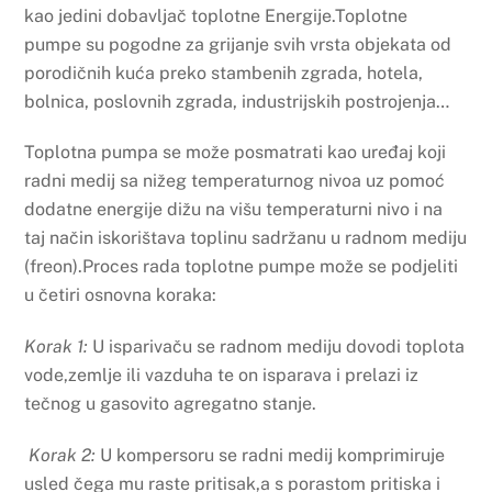
kao jedini dobavljač toplotne Energije.Toplotne
pumpe su pogodne za grijanje svih vrsta objekata od
porodičnih kuća preko stambenih zgrada, hotela,
bolnica, poslovnih zgrada, industrijskih postrojenja…
Toplotna pumpa se može posmatrati kao uređaj koji
radni medij sa nižeg temperaturnog nivoa uz pomoć
dodatne energije dižu na višu temperaturni nivo i na
taj način iskorištava toplinu sadržanu u radnom mediju
(freon).Proces rada toplotne pumpe može se podjeliti
u četiri osnovna koraka:
Korak 1:
U isparivaču se radnom mediju dovodi toplota
vode,zemlje ili vazduha te on isparava i prelazi iz
tečnog u gasovito agregatno stanje.
Korak 2:
U kompersoru se radni medij komprimiruje
usled čega mu raste pritisak,a s porastom pritiska i