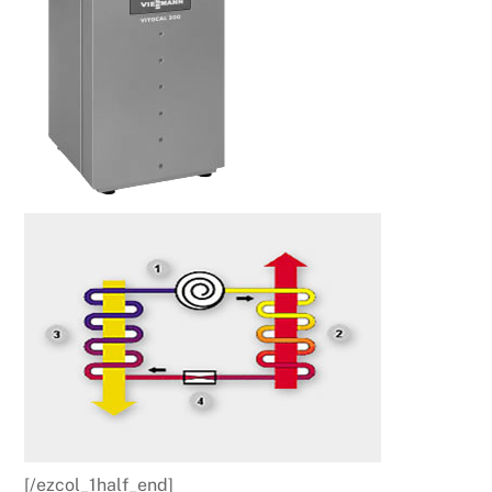
[/ezcol_1half_end]