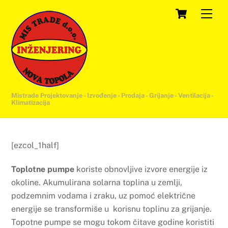
Skip
Cart
Men
to
content
Mistrade Projektovanje - Izvođenje - Prodaja - Grijanje - Ventilacija -
Klimatizacija
[ezcol_1half]
Toplotne pumpe
koriste obnovljive izvore energije iz
okoline. Akumulirana solarna toplina u zemlji,
podzemnim vodama i zraku, uz pomoć električne
energije se transformiše u korisnu toplinu za grijanje.
Topotne pumpe se mogu tokom čitave godine koristiti