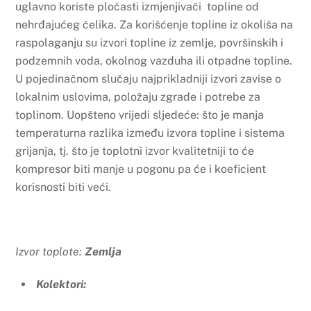
uglavno koriste pločasti izmjenjivači topline od
nehrđajućeg čelika. Za korišćenje topline iz okoliša na
raspolaganju su izvori topline iz zemlje, površinskih i
podzemnih voda, okolnog vazduha ili otpadne topline.
U pojedinačnom slučaju najprikladniji izvori zavise o
lokalnim uslovima, položaju zgrade i potrebe za
toplinom. Uopšteno vrijedi sljedeće: što je manja
temperaturna razlika između izvora topline i sistema
grijanja, tj. što je toplotni izvor kvalitetniji to će
kompresor biti manje u pogonu pa će i koeficient
korisnosti biti veći.
Izvor toplote:
Zemlja
Kolektori: