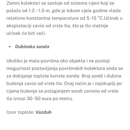
Zemni kolektori se sastoje od sistema cijevi koji se
polaže od 1.2 – 1.5 m, gde je tokom cjele godine vlada
relativno konstantna temperatura od 5 -15 °C.Učinak u
eksplataciji zavisi od vrste tla, što je tlo vlažnije
učinak će biti veći.
Dubinska sonda
Ukoliko je mala površina oko objekta i ne postoji
mogućnost postavljanja površinskih kolektora onda se
za dobijanje toplote koriste sonde. Broj sondi i dubina
bušenja zavisi od vrste tla. Ovaj način je i najskuplji jer
cijena bušenja sa polaganjem sondi zavisno od vrste
tla iznosi 30 -50 eura po metru.
Izvor toplote:
Vazduh