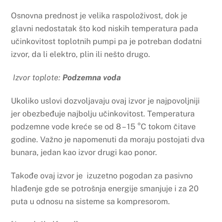
Osnovna prednost je velika raspoloživost, dok je
glavni nedostatak što kod niskih temperatura pada
učinkovitost toplotnih pumpi pa je potreban dodatni
izvor, da li elektro, plin ili nešto drugo.
Izvor toplote:
Podzemna voda
Ukoliko uslovi dozvoljavaju ovaj izvor je najpovoljniji
jer obezbeđuje najbolju učinkovitost. Temperatura
podzemne vode kreće se od 8 – 15 °C tokom čitave
godine. Važno je napomenuti da moraju postojati dva
bunara, jedan kao izvor drugi kao ponor.
Takođe ovaj izvor je izuzetno pogodan za pasivno
hlađenje gde se potrošnja energije smanjuje i za 20
puta u odnosu na sisteme sa kompresorom.