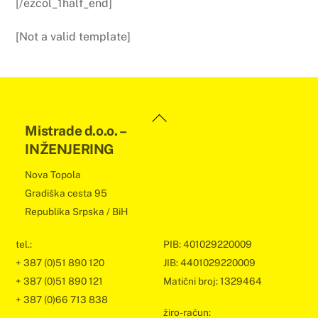
[/ezcol_1half_end]
[Not a valid template]
Back
Mistrade d.o.o. –
To
INŽENJERING
Top
Nova Topola
Gradiška cesta 95
Republika Srpska / BiH
tel.:
PIB: 401029220009
+ 387 (0)51 890 120
JIB: 4401029220009
+ 387 (0)51 890 121
Matični broj: 1329464
+ 387 (0)66 713 838
žiro-račun: