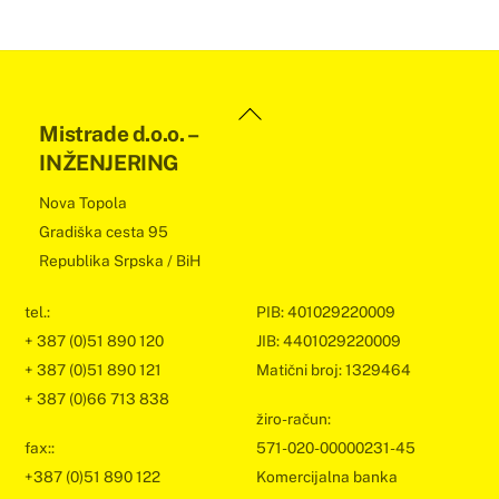
Back
Mistrade d.o.o. –
To
INŽENJERING
Top
Nova Topola
Gradiška cesta 95
Republika Srpska / BiH
tel.:
PIB: 401029220009
+ 387 (0)51 890 120
JIB: 4401029220009
+ 387 (0)51 890 121
Matični broj: 1329464
+ 387 (0)66 713 838
žiro-račun:
fax::
571-020-00000231-45
+387 (0)51 890 122
Komercijalna banka