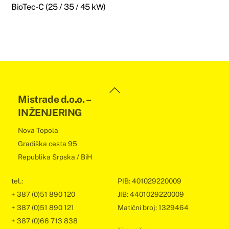
BioTec-C (25 / 35 / 45 kW)
Back
Mistrade d.o.o. –
To
INŽENJERING
Top
Nova Topola
Gradiška cesta 95
Republika Srpska / BiH
tel.:
PIB: 401029220009
+ 387 (0)51 890 120
JIB: 4401029220009
+ 387 (0)51 890 121
Matični broj: 1329464
+ 387 (0)66 713 838