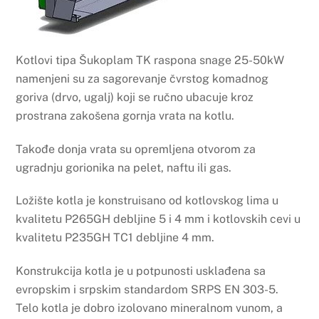
Kotlovi tipa Šukoplam TK raspona snage 25-50kW
namenjeni su za sagorevanje čvrstog komadnog
goriva (drvo, ugalj) koji se ručno ubacuje kroz
prostrana zakošena gornja vrata na kotlu.
Takođe donja vrata su opremljena otvorom za
ugradnju gorionika na pelet, naftu ili gas.
Ložište kotla je konstruisano od kotlovskog lima u
kvalitetu P265GH debljine 5 i 4 mm i kotlovskih cevi u
kvalitetu P235GH TC1 debljine 4 mm.
Konstrukcija kotla je u potpunosti usklađena sa
evropskim i srpskim standardom SRPS EN 303-5.
Telo kotla je dobro izolovano mineralnom vunom, a