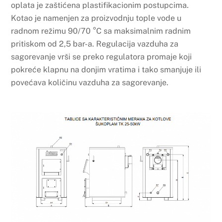
oplata je zaštićena plastifikacionim postupcima.
Kotao je namenjen za proizvodnju tople vode u
radnom režimu 90/70 °C sa maksimalnim radnim
pritiskom od 2,5 bar-a. Regulacija vazduha za
sagorevanje vrši se preko regulatora promaje koji
pokreće klapnu na donjim vratima i tako smanjuje ili
povećava količinu vazduha za sagorevanje.