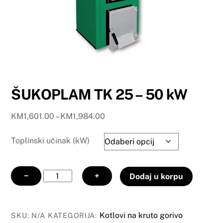
ŠUKOPLAM TK 25 – 50 kW
Price
KM
1,601.00
–
KM
1,984.00
range:
KM1,601.00
Toplinski učinak (kW)
through
KM1,984.00
ŠUKOPLAM
−
+
Dodaj u korpu
TK
25
-
Kotlovi na kruto gorivo
SKU:
N/A
KATEGORIJA: