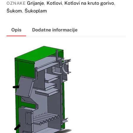
50
Grijanje
Kotlovi
Kotlovi na kruto gorivo
OZNAKE
,
,
,
kW
Šukom
Šukoplam
,
količina
Opis
Dodatne informacije