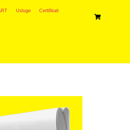
ART
Usluge
Certifikati
Cart