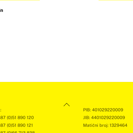
in
Back
:
PIB: 401029220009
To
387 (0)51 890 120
JIB: 4401029220009
Top
387 (0)51 890 121
Matični broj: 1329464
387 (0)66 713 838