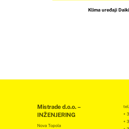
Klima uređaji Daik
Mistrade d.o.o. –
tel.
INŽENJERING
+ 
+ 
Nova Topola
+ 