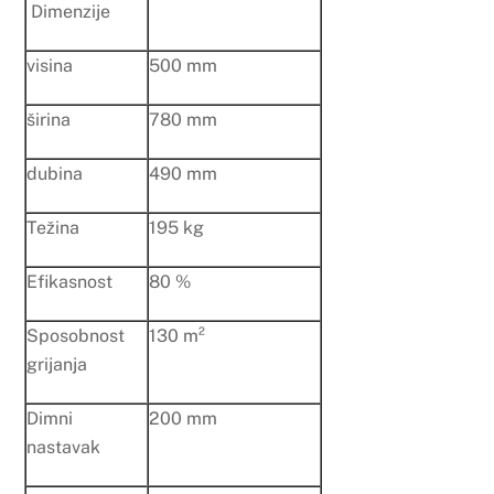
Dimenzije
visina
500 mm
širina
780 mm
dubina
490 mm
Težina
195 kg
Efikasnost
80 %
Sposobnost
130 m²
grijanja
Dimni
200 mm
nastavak