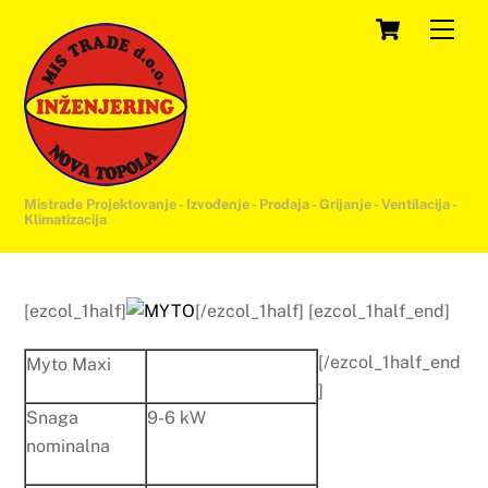
Skip
Cart
Men
to
content
Mistrade Projektovanje - Izvođenje - Prodaja - Grijanje - Ventilacija -
Klimatizacija
[ezcol_1half]
[/ezcol_1half] [ezcol_1half_end]
[/ezcol_1half_end
Myto Maxi
]
Snaga
9-6 kW
nominalna