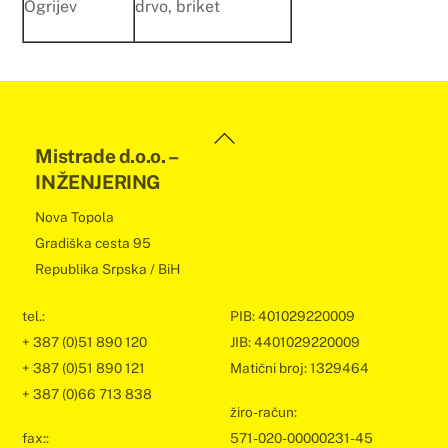
Ogrijev
drvo, briket
Back
Mistrade d.o.o. –
To
INŽENJERING
Top
Nova Topola
Gradiška cesta 95
Republika Srpska / BiH
tel.:
PIB: 401029220009
+ 387 (0)51 890 120
JIB: 4401029220009
+ 387 (0)51 890 121
Matični broj: 1329464
+ 387 (0)66 713 838
žiro-račun:
fax::
571-020-00000231-45