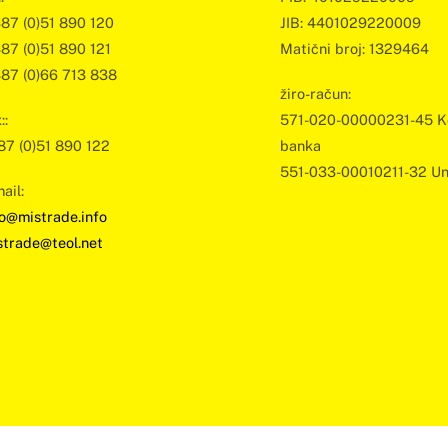
To
387 (0)51 890 120
JIB: 4401029220009
Top
387 (0)51 890 121
Matični broj: 1329464
387 (0)66 713 838
žiro-račun:
::
571-020-00000231-45 K
87 (0)51 890 122
banka
551-033-00010211-32 Un
ail:
fo@mistrade.info
strade@teol.net