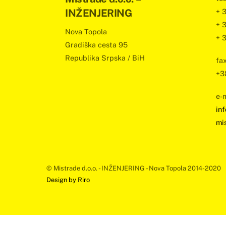
INŽENJERING
+ 
+ 
Nova Topola
+ 
Gradiška cesta 95
Republika Srpska / BiH
fax
+3
e-m
in
mi
© Mistrade d.o.o. - INŽENJERING - Nova Topola 2014-2020
Design by Riro