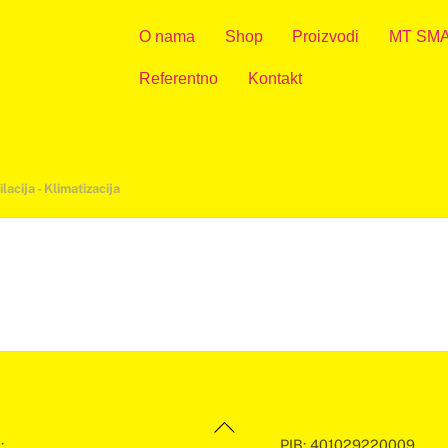
O nama
Shop
Proizvodi
MT SM
Referentno
Kontakt
lacija - Klimatizacija
Back
:
PIB: 401029220009