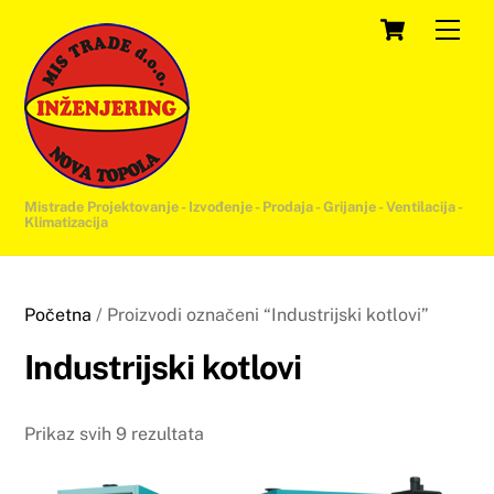
Skip
Cart
Men
to
content
Mistrade Projektovanje - Izvođenje - Prodaja - Grijanje - Ventilacija -
Klimatizacija
Početna
/ Proizvodi označeni “Industrijski kotlovi”
Industrijski kotlovi
Prikaz svih 9 rezultata