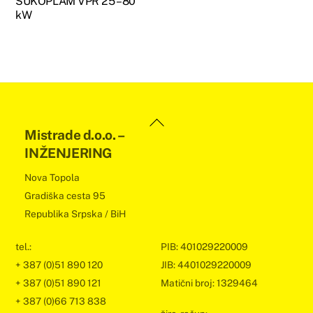
ŠUKOPLAM VPR 25 – 80
kW
Back
Mistrade d.o.o. –
To
INŽENJERING
Top
Nova Topola
Gradiška cesta 95
Republika Srpska / BiH
tel.:
PIB: 401029220009
+ 387 (0)51 890 120
JIB: 4401029220009
+ 387 (0)51 890 121
Matični broj: 1329464
+ 387 (0)66 713 838